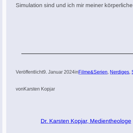
Simulation sind und ich mir meiner körperlich
Veröffentlicht
9. Januar 2024
in
Filme&Serien
, 
Nerdiges
, 
von
Karsten Kopjar
Dr. Karsten Kopjar, Medientheologe