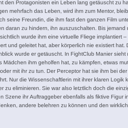
eint den Protagonisten ein Leben lang getäuscht zu 
gen mehrfach das Leben, wird ihm zum Mentor, bleibt
h seine Freundin, die ihm fast den ganzen Film unte
ngen daran zu hindern, ihn auszuschalten. Bis jemand
tlich wurde ihm eine virtuelle Fliege implantiert –
viert und geleitet hat, aber körperlich nie existiert ha
hblick wurde er getäuscht. In FightClub Manier sieh
s Mädchen ihm geholfen hat, zu kämpfen, etwas mutig
oder mit ihr zu tun. Der Perceptor hat sie ihm bei d
hrt. Nur die Wissenschaftlerin mit ihrer klaren Logik
eliminieren. Sie war also letztlich doch die einzige
en Szene ihr Auftraggeber ebenfalls als fiktive Figur
e denken, andere belehren zu können und den wirklic