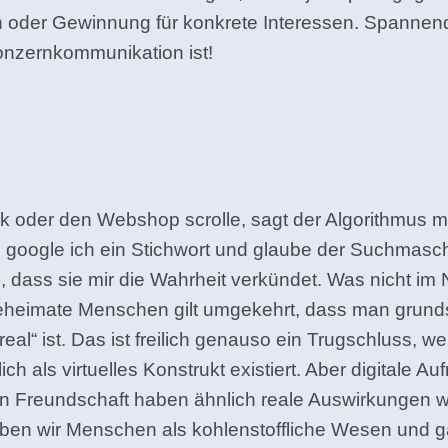
ion oder Gewinnung für konkrete Interessen. Spann
Konzernkommunikation ist!
oder den Webshop scrolle, sagt der Algorithmus mir,
nn google ich ein Stichwort und glaube der Suchmas
dass sie mir die Wahrheit verkündet. Was nicht im Net
og beheimate Menschen gilt umgekehrt, dass man gru
eal“ ist. Das ist freilich genauso ein Trugschluss, w
h als virtuelles Konstrukt existiert. Aber digitale A
ten Freundschaft haben ähnlich reale Auswirkungen 
h leben wir Menschen als kohlenstoffliche Wesen un