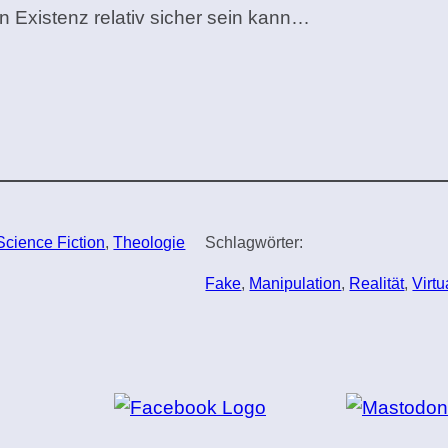
en Existenz relativ sicher sein kann…
Science Fiction
, 
Theologie
Schlagwörter:
Fake
, 
Manipulation
, 
Realität
, 
Virtu