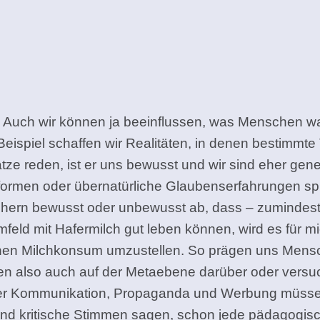
tät? Auch wir können ja beeinflussen, was Menschen
m Beispiel schaffen wir Realitäten, in denen bestim
e reden, ist er uns bewusst und wir sind eher genei
rmen oder übernatürliche Glaubenserfahrungen sprech
rn bewusst oder unbewusst ab, dass – zumindest fü
 mit Hafermilch gut leben können, wird es für mich
einen Milchkonsum umzustellen. So prägen uns Men
chen also auch auf der Metaebene darüber oder vers
cher Kommunikation, Propaganda und Werbung müsse
Und kritische Stimmen sagen, schon jede pädagogisch